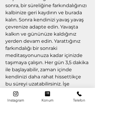
sonra, bir süreliğine farkındalığınızı 
kalbinize geri kaydırın ve burada 
kalın. Sonra kendinizi yavaş yavaş 
çevrenize adapte edin. Yavaşta 
kalkın ve gününüze kaldığınız 
yerden devam edin. Yarattığınız 
farkındalığı bir sonraki 
meditasyonunuza kadar içinizde 
taşımaya çalışın. Her gün 3,5 dakika 
ile başlayabilir, zaman içinde 
kendinizi daha rahat hissettikçe 
bu süreyi uzatabilirsiniz. İşe 
yaramıyor gibi hissetseniz de 
vazgeçmeyin. Meditasyonun 
Instagram
Konum
Telefon
pozitif etkilerini hissetmeniz 
zaman alacaktır, dolayısıyla 
kendinize biraz zaman tanıyın; 
meditasyonun yaşam kalitenizi 