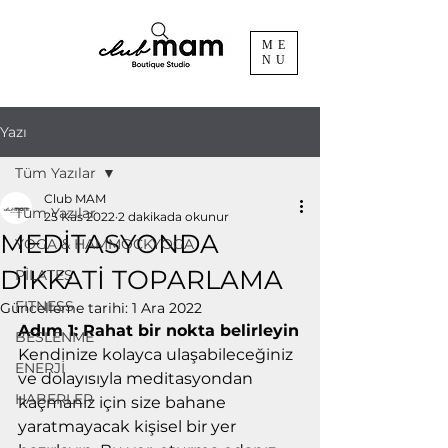
ME
NU
Yazı
Tüm Yazılar
Club MAM
Tüm Yazılar
25 Kas 2022
2 dakikada okunur
MEDİTASYONDA
YOGA & HAMMOCKYOGA
DİKKATİ TOPARLAMA
PİLATES
FITNESS
Güncelleme tarihi:
1 Ara 2022
Adım 1: Rahat bir nokta belirleyin
BESLENME
Kendinize kolayca ulaşabileceğiniz 
ENERJİ
ve dolayısıyla meditasyondan 
HABERLER
kaçmanız için size bahane 
yaratmayacak kişisel bir yer 