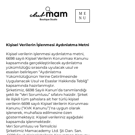
ME
NU
Kişisel Verilerin İşlenmesi Aydınlatma Metni
Kişisel verilerin işlenmesi aydınlatma metni,
6698 sayılı Kişisel Verilerin Korunması Kanunu
kapsamında gerçekleştirilecek aydınlatma
yükümlülüğü sırasında uyulacak usul ve
esasları belirleyen “Aydınlatma
Yükümlülüğünün Yerine Getirilmesinde
Uygulanacak Usul ve Esaslar Hakkında Tebliğ”
kapsamında hazırlanmıştır.
Şirketimiz, 6698 Sayılı Kanun’da tanımlandığı
şekli ile “Veri Sorumlusu” sıfatını haizdir. Şirket
ile ilişkili tüm şahıslara ait her türlü kişisel
verilerin 6698 sayılı Kişisel Verilerin Korunması
Kanunu (“KVK Kanunu”)’na uygun olarak
işlenerek, muhafaza edilmesine özen
göstermekteyiz. Kişisel verileriniz aşağıdaki
kapsamda işlenmektedir.
Veri Sorumlusu ve Temsilcisi
Şirketimiz Mamacademy Ltd. Şti Dan. San.