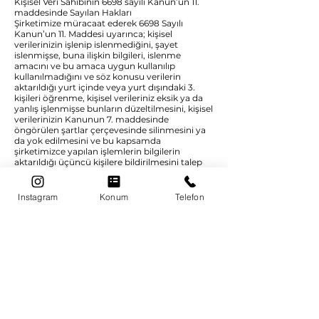
Kişisel Veri Sahibinin 6698 sayılı Kanun’un 11.
maddesinde Sayılan Hakları
Şirketimize müracaat ederek 6698 Sayılı
Kanun’un 11. Maddesi uyarınca; kişisel
verilerinizin işlenip islenmediğini, şayet
islenmişse, buna ilişkin bilgileri, islenme
amacını ve bu amaca uygun kullanılıp
kullanılmadığını ve söz konusu verilerin
aktarıldığı yurt içinde veya yurt dışındaki 3.
kişileri öğrenme, kişisel verileriniz eksik ya da
yanlış işlenmişse bunların düzeltilmesini, kişisel
verilerinizin Kanunun 7. maddesinde
öngörülen şartlar çerçevesinde silinmesini ya
da yok edilmesini ve bu kapsamda
şirketimizce yapılan işlemlerin bilgilerin
aktarıldığı üçüncü kişilere bildirilmesini talep
etme, kişisel verilerinizin münhasıran otomatik
sistemler ile analiz edilmesi nedeniyle
aleyhinize bir sonucun ortaya çıkması halinde
Instagram
Konum
Telefon
buna itiraz etme ve kanuna aykırı olarak
işlenmesi sebebiyle zarara uğramanız hâlinde
zararın giderilmesini talep etme haklarına
sahip bulunmaktasınız.
6698 Sayılı Kanun’da yer aldığı şekli ile burada
belirtilen haklarınızı
07.10.2016
tarihinden
itibaren kullanmanız mümkün olacaktır.
Ancak taleplerinizin yerine getirilmesi için
şirketimizce yapılacak masrafları 6698 Sayılı
Kanun’un “Veri Sorumlusuna Başvuru” başlıklı
13. maddesinde belirtilen esaslar uyarınca