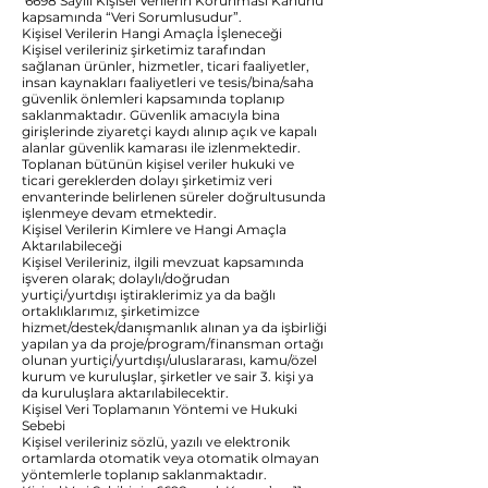
6698 Sayılı Kişisel Verilerin Korunması Kanunu
kapsamında “Veri Sorumlusudur”.
Kişisel Verilerin Hangi Amaçla İşleneceği
Kişisel verileriniz şirketimiz tarafından
sağlanan ürünler, hizmetler, ticari faaliyetler,
insan kaynakları faaliyetleri ve tesis/bina/saha
güvenlik önlemleri kapsamında toplanıp
saklanmaktadır. Güvenlik amacıyla bina
girişlerinde ziyaretçi kaydı alınıp açık ve kapalı
alanlar güvenlik kamarası ile izlenmektedir.
Toplanan bütünün kişisel veriler hukuki ve
ticari gereklerden dolayı şirketimiz veri
envanterinde belirlenen süreler doğrultusunda
işlenmeye devam etmektedir.
Kişisel Verilerin Kimlere ve Hangi Amaçla
Aktarılabileceği
Kişisel Verileriniz, ilgili mevzuat kapsamında
işveren olarak; dolaylı/doğrudan
yurtiçi/yurtdışı iştiraklerimiz ya da bağlı
ortaklıklarımız, şirketimizce
hizmet/destek/danışmanlık alınan ya da işbirliği
yapılan ya da proje/program/finansman ortağı
olunan yurtiçi/yurtdışı/uluslararası, kamu/özel
kurum ve kuruluşlar, şirketler ve sair 3. kişi ya
da kuruluşlara aktarılabilecektir.
Kişisel Veri Toplamanın Yöntemi ve Hukuki
Sebebi
Kişisel verileriniz sözlü, yazılı ve elektronik
ortamlarda otomatik veya otomatik olmayan
yöntemlerle toplanıp saklanmaktadır.