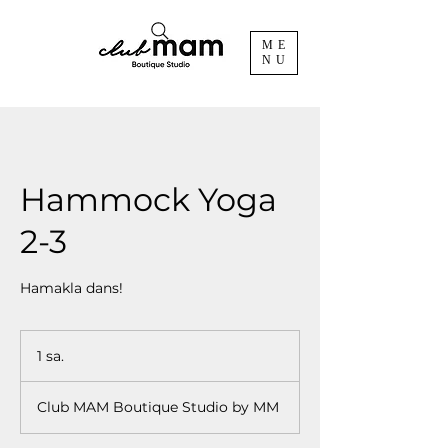
ME
NU
Hammock Yoga
2-3
Hamakla dans!
1 sa.
1
s
a
Club MAM Boutique Studio by MM