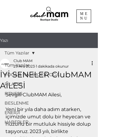
ME
NU
Yazı
Tüm Yazılar
Club MAM
Tüm Yazılar
29 Ara 2023
1 dakikada okunur
İYİ SENELER ClubMAM
YOGA & HAMMOCKYOGA
AİLESİ
PİLATES
FITNESS
Sevgili ClubMAM Ailesi,
BESLENME
Yeni bir yıla daha adım atarken, 
ENERJİ
içimizde umut dolu bir heyecan ve 
HABERLER
huzurlu bir mutluluk hissiyle dolup 
taşıyoruz. 2023 yılı, birlikte 